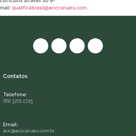
currículos através do e-
mail:
qualificabrasil@aciccaruaru.com
.
Contatos
Telefone:
(81) 3721 2725
Email:
acic@aciccaruaru.com.br