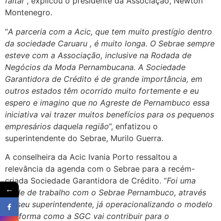
faltar
”, explicou o presidente da Associação, Newton
Montenegro.
“
A parceria com a Acic, que tem muito prestígio dentro
da sociedade Caruaru , é muito longa. O Sebrae sempre
esteve com a Associação, inclusive na Rodada de
Negócios da Moda Pernambucana. A Sociedade
Garantidora de Crédito é de grande importância, em
outros estados têm ocorrido muito fortemente e eu
espero e imagino que no Agreste de Pernambuco essa
iniciativa vai trazer muitos benefícios para os pequenos
empresários daquela região
”, enfatizou o
superintendente do Sebrae, Murilo Guerra.
A conselheira da Acic Ivania Porto ressaltou a
relevância da agenda com o Sebrae para a recém-
criada Sociedade Garantidora de Crédito. “
Foi uma
←
tarde de trabalho com o Sebrae Pernambuco, através
de seu superintendente, já operacionalizando o modelo
e a forma como a SGC vai contribuir para o