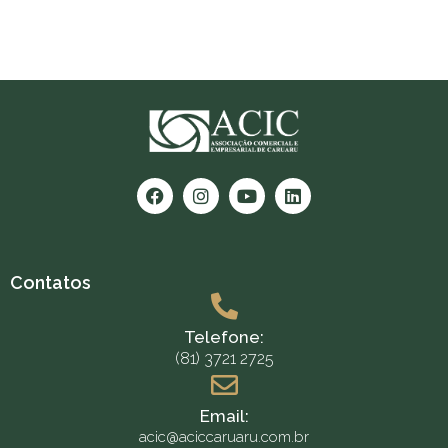
Contatos
Telefone:
(81) 3721 2725
Email:
acic@aciccaruaru.com.br