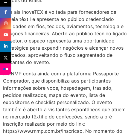
regiões do Brasil.
←
Já a ala InoveTEX é voltada para fornecedores da
cadeia têxtil e apresenta ao público credenciado
novidades em fios, tecidos, aviamentos, tecnologia e
soluções financeiras. Aberto ao público técnico ligado
ao setor, o espaço representa uma oportunidade
estratégica para expandir negócios e alcançar novos
mercados, aproveitando o fluxo segmentado de
visitantes do evento.
A RNMP conta ainda com a plataforma Passaporte
Comprador, que disponibiliza aos participantes
informações sobre voos, hospedagem, traslado,
pedidos realizados, mapa do evento, lista de
expositores e checklist personalizado. O evento
também é aberto a visitantes espontâneos que atuem
no mercado têxtil e de confecções, sendo a pré-
inscrição realizada por meio do link:
https://www.rnmp.com.br/inscricao. No momento do