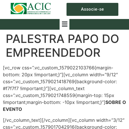
Associe-se
PALESTRA PAPO DO
EMPREENDEDOR
[vc_row css=”.vc_custom_1579022103766{margin-
bottom: 20px !important;}”][vc_column width=”9/12″
css=”.vc_custom_1579021418769{background-color:
#f7f7f7 !important;}”][vc_column_text
css=”.vc_custom_1579021748559{margin-top: 15px
!important;margin-bottom: -10px !important;}”]
SOBRE O
EVENTO
[/vc_column_text][/vc_column][vc_column width=”3/12″
css=”.vc_custom_1579017042916{background-color: