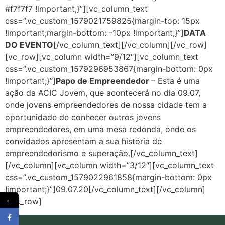
#f7f7f7 !important;}”][vc_column_text
css=”.vc_custom_1579021759825{margin-top: 15px
!important;margin-bottom: -10px !important;}”]
DATA
DO EVENTO
[/vc_column_text][/vc_column][/vc_row]
[vc_row][vc_column width=”9/12″][vc_column_text
css=”.vc_custom_1579296953867{margin-bottom: 0px
!important;}”]
Papo de Empreendedor
– Esta é uma
ação da ACIC Jovem, que acontecerá no dia 09.07,
onde jovens empreendedores de nossa cidade tem a
oportunidade de conhecer outros jovens
empreendedores, em uma mesa redonda, onde os
convidados apresentam a sua história de
empreendedorismo e superação.[/vc_column_text]
[/vc_column][vc_column width=”3/12″][vc_column_text
css=”.vc_custom_1579022961858{margin-bottom: 0px
!important;}”]09.07.20[/vc_column_text][/vc_column]
←
[/vc_row]