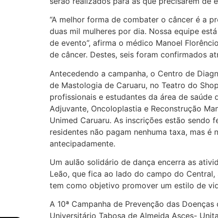
serão realizados para as que precisarem de 
“A melhor forma de combater o câncer é a pr
duas mil mulheres por dia. Nossa equipe está
de evento”, afirma o médico Manoel Florêncio
de câncer. Destes, seis foram confirmados a
Antecedendo a campanha, o Centro de Diagnó
de Mastologia de Caruaru, no Teatro do Shop
profissionais e estudantes da área de saúde
Adjuvante, Oncoloplastia e Reconstrução Ma
Unimed Caruaru. As inscrições estão sendo fe
residentes não pagam nenhuma taxa, mas é ne
antecipadamente.
Um aulão solidário de dança encerra as ativ
Leão, que fica ao lado do campo do Central, a
tem como objetivo promover um estilo de vid
A 10ª Campanha de Prevenção das Doenças d
Universitário Tabosa de Almeida Asces- Unit