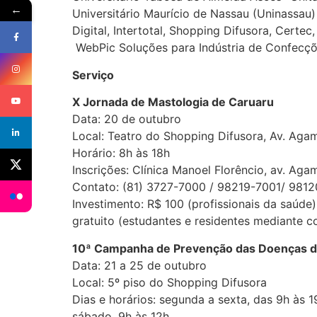
←
Universitário Maurício de Nassau (Uninassau) 
Digital, Intertotal, Shopping Difusora, Cert
WebPic Soluções para Indústria de Confecçõe
Serviço
X Jornada de Mastologia de Caruaru
Data: 20 de outubro
Local: Teatro do Shopping Difusora, Av. Ag
Horário: 8h às 18h
Inscrições: Clínica Manoel Florêncio, av. Ag
Contato: (81) 3727-7000 / 98219-7001/ 981
Investimento: R$ 100 (profissionais da saúde)
gratuito (estudantes e residentes mediante 
1
0ª Campanha de Prevenção das Doenças 
Data: 21 a 25 de outubro
Local: 5º piso do Shopping Difusora
Dias e horários: segunda a sexta, das 9h às 1
sábado, 9h às 12h