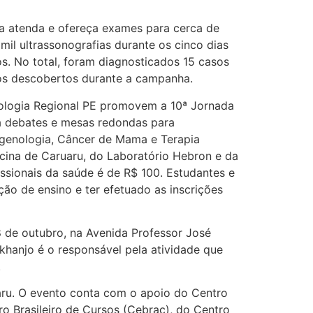
ha atenda e ofereça exames para cerca de
il ultrassonografias durante os cinco dias
s. No total, foram diagnosticados 15 casos
sos descobertos durante a campanha.
tologia Regional PE promovem a 10ª Jornada
rá debates e mesas redondas para
magenologia, Câncer de Mama e Terapia
cina de Caruaru, do Laboratório Hebron e da
issionais da saúde é de R$ 100. Estudantes e
ão de ensino e ter efetuado as inscrições
8 de outubro, na Avenida Professor José
rkhanjo é o responsável pela atividade que
.
ru. O evento conta com o apoio do Centro
o Brasileiro de Cursos (Cebrac), do Centro