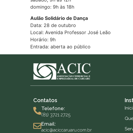
domingo: 9h às 18h
Aulão Solidário de Dança
Data: 28 de outubro
Local: Avenida Professor José Leão
Horário: 9h
Entrada: aberta ao público
Contatos
Ins
Telefone:
Iníc
(81) 3721 2725
Qu
Email:
Ser
acic@aciccaruaru.com.br