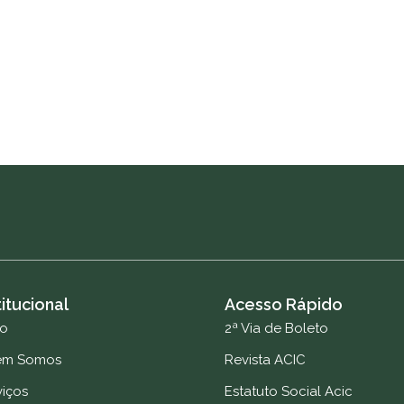
titucional
Acesso Rápido
io
2ª Via de Boleto
em Somos
Revista ACIC
viços
Estatuto Social Acic