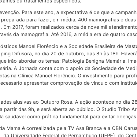
exames ou tratamentos específicos.
evenção. Para este ano, a expectativa é de que a campan
 preparada para fazer, em média, 400 mamografias e duas m
. Em 2017, foram realizados cerca de nove mil atendimento
través da mamografia. Até 2016, a média era de quatro ca
sticos Manoel Florêncio e a Sociedade Brasileira de Mas
ping Difusora, no dia 20 de outubro, das 8h às 18h. Have
 que irão abordar os temas: Patologia Benigna Mamária, I
mária. A Jornada conta com o apoio da Sociedade de Medi
itas na Clínica Manoel Florêncio. O investimento para prof
cessário apresentar comprovação de vínculo com instituiç
idades alusivas ao Outubro Rosa. A ação acontece no dia 2
 partir das 9h, e será aberta ao público. O Studio Tribo A
a saudável como prática fundamental para evitar doenças
a Mama é correalizada pela TV Asa Branca e a CBN Carua
a, da Universidade Federal de Pernambuco (UFPE), do Centr