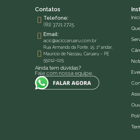
Contatos
Ins
Telefone:
Iníc
(81) 3721 2725
Qu
Email:
Ser
acic@aciccaruaru.com.br
Rua Armando da Fonte, 15, 1º andar,
Câm
Maurício de Nassau, Caruaru – PE
55012-025
Notí
Ainda tem dúvidas?
Eve
Fale com nossa equipe.
Con
Ass
Ouv
Polí
Ter