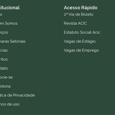
titucional
Acesso Rápido
io
2ª Via de Boleto
em Somos
Revista ACIC
viços
Estatuto Social Acic
aras Setoriais
Vagas de Estágio
cias
Vagas de Emprego
ntos
tato
ocie-se
idoria
tica de Privacidade
mos de uso