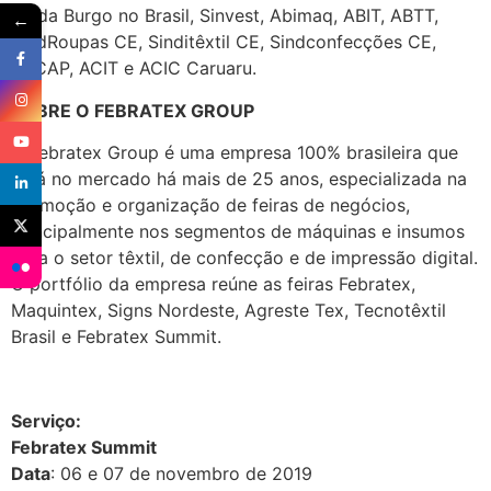
Moda Burgo no Brasil, Sinvest, Abimaq, ABIT, ABTT,
←
SindRoupas CE, Sinditêxtil CE, Sindconfecções CE,
ASCAP, ACIT e ACIC Caruaru.
SOBRE O FEBRATEX GROUP
O Febratex Group é uma empresa 100% brasileira que
está no mercado há mais de 25 anos, especializada na
promoção e organização de feiras de negócios,
principalmente nos segmentos de máquinas e insumos
para o setor têxtil, de confecção e de impressão digital.
O portfólio da empresa reúne as feiras Febratex,
Maquintex, Signs Nordeste, Agreste Tex, Tecnotêxtil
Brasil e Febratex Summit.
Serviço:
Febratex Summit
Data
: 06 e 07 de novembro de 2019