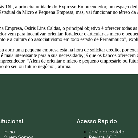
) às 16h, a primeira unidade do Expresso Empreendedor, um espaço ded
 Estadual da Micro e Pequena Empresa, mas, vai funcionar no térreo da
 Empresa, Osíris Lins Caldas, o principal objetivo é oferecer todas as 
 vem para incentivar, orientar, fortalecer e articular as micro e peq
nto e a cultura do associativismo em todo estado de Pernambuco”, expli
u abrir uma pequena empresa está na hora de solicitar crédito, por exe
 mais interessante para a sua necessidade, já que os bancos oferecem d
Empreendedor. “Além de orientar o micro e pequeno empresário ou futur
ão do seu ou futuro negócio”, afirma.
titucional
Acesso Rápido
Início
2ª Via de Boleto
Quem Somos
Revista ACIC