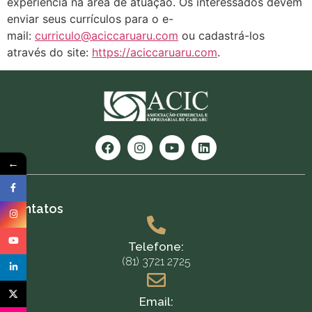
experiência na área de atuação. Os interessados devem
enviar seus currículos para o e-
mail:
curriculo@aciccaruaru.com
ou cadastrá-los
através do site:
https://aciccaruaru.com
.
←
Contatos
Telefone:
(81) 3721 2725
Email: