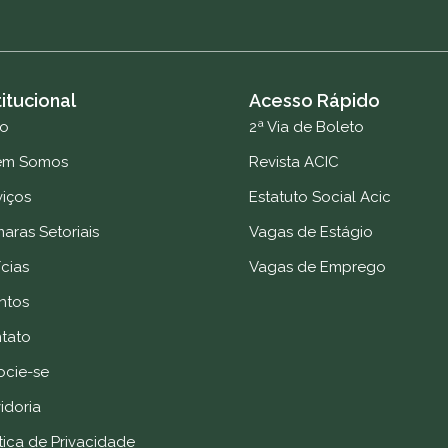
titucional
Acesso Rápido
io
2ª Via de Boleto
em Somos
Revista ACIC
viços
Estatuto Social Acic
aras Setoriais
Vagas de Estágio
cias
Vagas de Emprego
ntos
tato
ocie-se
idoria
tica de Privacidade