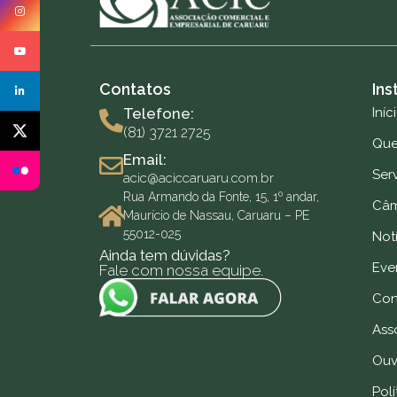
Contatos
Ins
Telefone:
Iníc
(81) 3721 2725
Qu
Email:
Ser
acic@aciccaruaru.com.br
Rua Armando da Fonte, 15, 1º andar,
Câm
Maurício de Nassau, Caruaru – PE
55012-025
Notí
Ainda tem dúvidas?
Eve
Fale com nossa equipe.
Con
Ass
Ouv
Polí