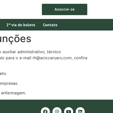
Associe-se
2ª via do boleto
Contato
funções
uxiliar administrativo, técnico
lo para o e-mail rh@aciccaruaru.com, confira
eto.
empresas.
m enfermagem.