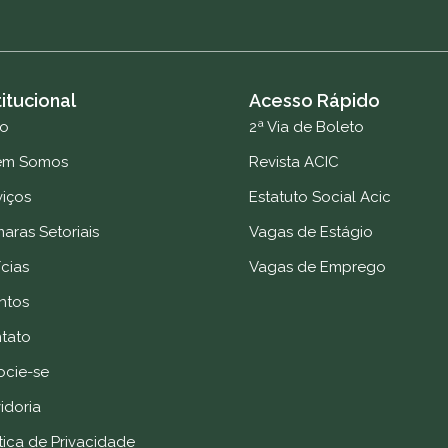
titucional
Acesso Rápido
io
2ª Via de Boleto
em Somos
Revista ACIC
viços
Estatuto Social Acic
aras Setoriais
Vagas de Estágio
cias
Vagas de Emprego
ntos
tato
ocie-se
idoria
tica de Privacidade