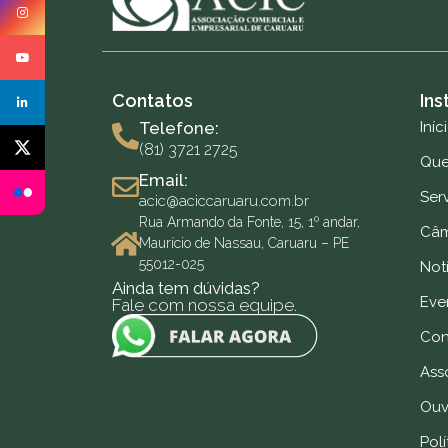
Contatos
Ins
Telefone:
Iníc
(81) 3721 2725
Qu
Email:
Ser
acic@aciccaruaru.com.br
Rua Armando da Fonte, 15, 1º andar,
Câm
Maurício de Nassau, Caruaru – PE
55012-025
Notí
Ainda tem dúvidas?
Eve
Fale com nossa equipe.
Con
Ass
Ouv
Polí