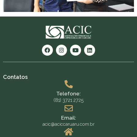
Contatos
Telefone:
(81) 3721 2725
Email:
acic@aciccaruaru.com.br