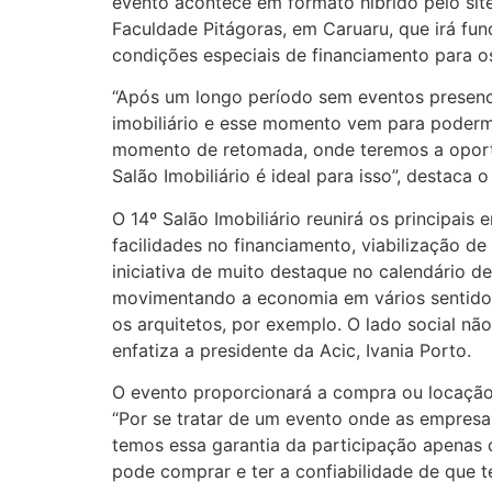
evento acontece em formato híbrido pelo sit
Faculdade Pitágoras, em Caruaru, que irá fun
condições especiais de financiamento para o
“Após um longo período sem eventos presenc
imobiliário e esse momento vem para podermo
momento de retomada, onde teremos a oport
Salão Imobiliário é ideal para isso”, destaca
O 14º Salão Imobiliário reunirá os principai
facilidades no financiamento, viabilização d
iniciativa de muito destaque no calendário 
movimentando a economia em vários sentidos
os arquitetos, por exemplo. O lado social não
enfatiza a presidente da Acic, Ivania Porto.
O evento proporcionará a compra ou locação 
“Por se tratar de um evento onde as empresa
temos essa garantia da participação apenas d
pode comprar e ter a confiabilidade de que t