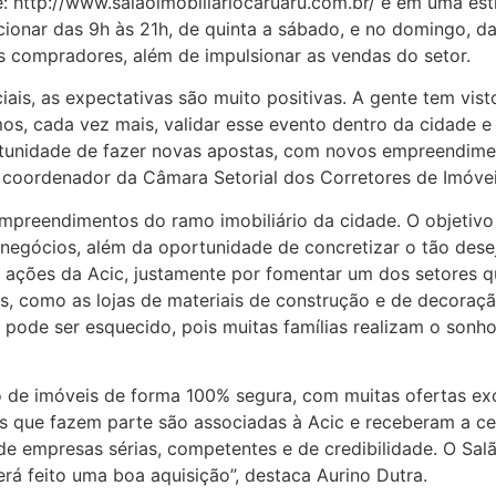
e: http://www.salaoimobiliariocaruaru.com.br/ e em uma e
cionar das 9h às 21h, de quinta a sábado, e no domingo, da
s compradores, além de impulsionar as vendas do setor.
iais, as expectativas são muito positivas. A gente tem v
s, cada vez mais, validar esse evento dentro da cidade e
unidade de fazer novas apostas, com novos empreendime
 o coordenador da Câmara Setorial dos Corretores de Imóvei
s empreendimentos do ramo imobiliário da cidade. O objetiv
e negócios, além da oportunidade de concretizar o tão des
de ações da Acic, justamente por fomentar um dos setores 
, como as lojas de materiais de construção e de decoraç
 pode ser esquecido, pois muitas famílias realizam o sonho 
de imóveis de forma 100% segura, com muitas ofertas exclu
s que fazem parte são associadas à Acic e receberam a cer
e empresas sérias, competentes e de credibilidade. O Salã
erá feito uma boa aquisição”, destaca Aurino Dutra.