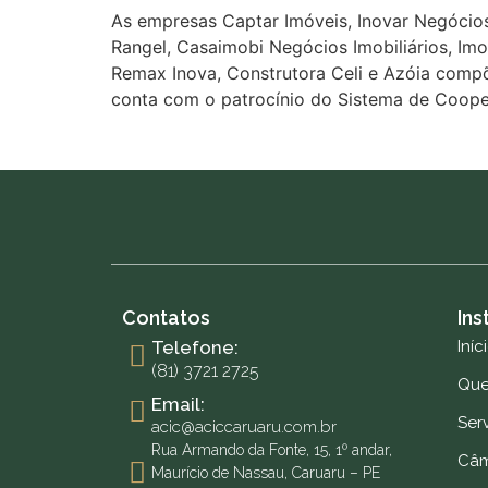
As empresas Captar Imóveis, Inovar Negócios
Rangel, Casaimobi Negócios Imobiliários, Imo
Remax Inova, Construtora Celi e Azóia compõe
conta com o patrocínio do Sistema de Cooper
Contatos
Ins
Telefone:
Iníc
(81) 3721 2725
Qu
Email:
Ser
acic@aciccaruaru.com.br
Rua Armando da Fonte, 15, 1º andar,
Câm
Maurício de Nassau, Caruaru – PE