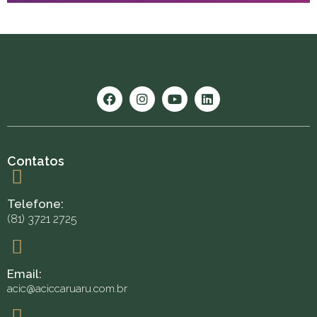
Contatos
Telefone:
(81) 3721 2725
Email:
acic@aciccaruaru.com.br