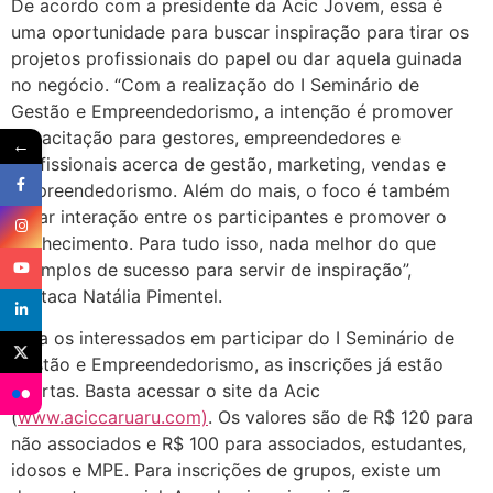
De acordo com a presidente da Acic Jovem, essa é
uma oportunidade para buscar inspiração para tirar os
projetos profissionais do papel ou dar aquela guinada
no negócio. “Com a realização do I Seminário de
Gestão e Empreendedorismo, a intenção é promover
capacitação para gestores, empreendedores e
←
profissionais acerca de gestão, marketing, vendas e
empreendedorismo. Além do mais, o foco é também
gerar interação entre os participantes e promover o
conhecimento. Para tudo isso, nada melhor do que
exemplos de sucesso para servir de inspiração”,
destaca Natália Pimentel.
Para os interessados em participar do I Seminário de
Gestão e Empreendedorismo, as inscrições já estão
abertas. Basta acessar o site da Acic
(
www.aciccaruaru.com)
. Os valores são de R$ 120 para
não associados e R$ 100 para associados, estudantes,
idosos e MPE. Para inscrições de grupos, existe um