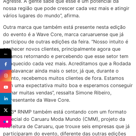
Agreste. A gente sabe que esse é um potencial da
nossa região que pode crescer cada vez mais e atingir
vários lugares do mundo”, afirma.
Outra marca que também está presente nesta edição
do evento é a Wave Core, marca caruaruense que já
participou de outras edições da feira. “Nosso intuito é
conhecer novos clientes, principalmente agora que
←
estamos retornando e percebendo que esse setor tem
se aquecido cada vez mais. Acreditamos que a Rodada
vai alavancar ainda mais o setor, já que, durante o
evento, recebemos muitos clientes de fora. Estamos
com uma expectativa muito boa e esperamos conseguir
fechar muitas vendas”, ressalta Simone Ribeiro,
representante da Wave Core.
A 33ª RNMP também está contando com um formato
especial do Caruaru Moda Mundo (CMM), projeto da
Prefeitura de Caruaru, que trouxe seis empresas que já
participaram do evento, diferente das outras edições