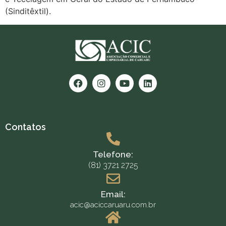
(Sinditêxtil).
Contatos
Telefone:
(81) 3721 2725
Email:
acic@aciccaruaru.com.br