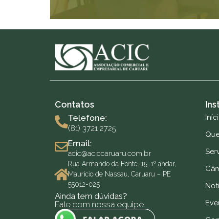
Contatos
Ins
Telefone:
Iníc
(81) 3721 2725
Qu
Email:
Ser
acic@aciccaruaru.com.br
Rua Armando da Fonte, 15, 1º andar,
Câm
Maurício de Nassau, Caruaru – PE
55012-025
Notí
Ainda tem dúvidas?
Eve
Fale com nossa equipe.