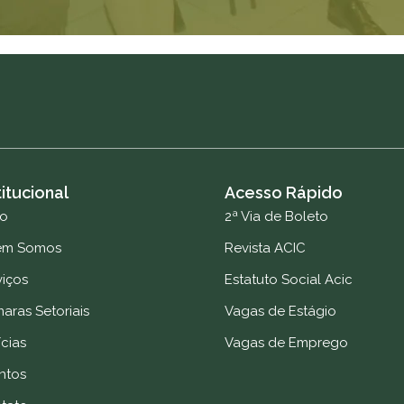
titucional
Acesso Rápido
io
2ª Via de Boleto
em Somos
Revista ACIC
viços
Estatuto Social Acic
aras Setoriais
Vagas de Estágio
cias
Vagas de Emprego
ntos