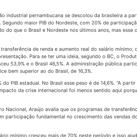
 industrial pernambucana se descolou da brasileira a part
. Segundo maior PIB do Nordeste, com 20% de participaçã
 do que o Brasil e Nordeste nos últimos anos, mas esse c
 transferência de renda e aumento real do salário mínimo,
resentação. Para se ter uma ideia, segundo o BC, o Produ
sceu 53,9% e o Brasil 46,5%. A administração pública part
ce bem superior ao do Brasil, de 16,3%.
% do PIB estadual. No Brasil esse peso é de 14,6%. “A part
acto da crise internacional foi menos sentido aqui porque
 Nacional, Araújo avalia que os programas de transferênc
em participação fundamental no crescimento das vendas d
lário mínimo cresceu mais de 70% neste período e isso aj