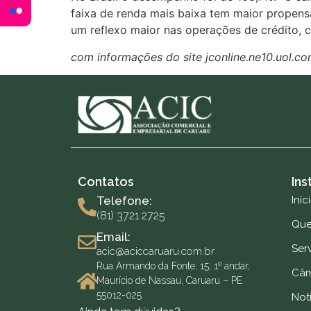
faixa de renda mais baixa tem maior propens
um reflexo maior nas operações de crédito, 
com informações do site jconline.ne10.uol.co
Contatos
Ins
Telefone:
Iníc
(81) 3721 2725
Qu
Email:
Ser
acic@aciccaruaru.com.br
Rua Armando da Fonte, 15, 1º andar,
Câm
Maurício de Nassau, Caruaru – PE
55012-025
Notí