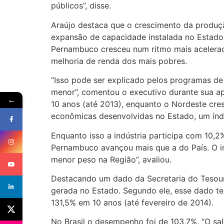
públicos”, disse.
Araújo destaca que o crescimento da produção
expansão de capacidade instalada no Estado
Pernambuco cresceu num ritmo mais acelerado
melhoria de renda dos mais pobres.
“Isso pode ser explicado pelos programas de
menor”, comentou o executivo durante sua ap
←
10 anos (até 2013), enquanto o Nordeste cre
econômicas desenvolvidas no Estado, um índi
Enquanto isso a indústria participa com 10,2
Pernambuco avançou mais que a do País. O imp
menor peso na Região”, avaliou.
Destacando um dado da Secretaria do Tesouro
gerada no Estado. Segundo ele, esse dado t
131,5% em 10 anos (até fevereiro de 2014).
No Brasil o desempenho foi de 103,7%. “O sa