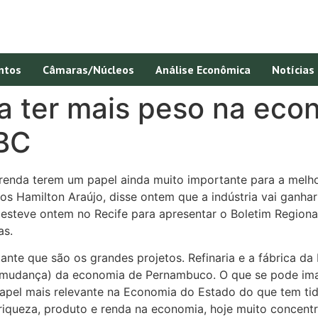
ntos
Câmaras/Núcleos
Análise Econômica
Notícias
 a ter mais peso na eco
BC
 renda terem um papel ainda muito importante para a melh
los Hamilton Araújo, disse ontem que a indústria vai ganh
esteve ontem no Recife para apresentar o Boletim Regional
as.
te que são os grandes projetos. Refinaria e a fábrica da 
 (mudança) da economia de Pernambuco. O que se pode ima
 papel mais relevante na Economia do Estado do que tem ti
queza, produto e renda na economia, hoje muito concentr